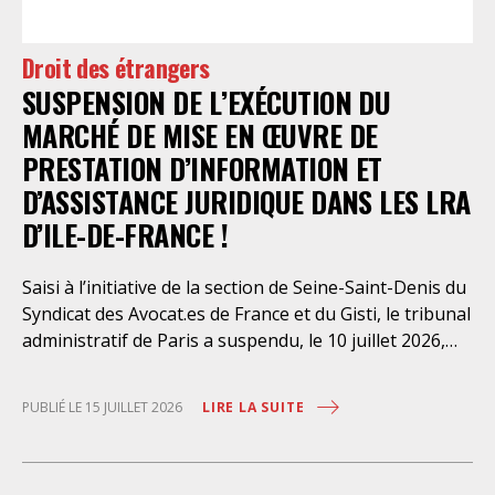
préfectorales et ordonné une série d’injonctions à
mettre en œuvre sans délai. Le préfet de police de
Droit des étrangers
Paris en avait interjeté appel. Par ordonnance du 4
SUSPENSION DE L’EXÉCUTION DU
août dernier, le Conseil d’Etat a aboli les privilèges
dont l’infirmerie psychiatrique de la préfecture de
MARCHÉ DE MISE EN ŒUVRE DE
police a depuis trop longtemps
PRESTATION D’INFORMATION ET
D’ASSISTANCE JURIDIQUE DANS LES LRA
D’ILE-DE-FRANCE !
Saisi à l’initiative de la section de Seine-Saint-Denis du
Syndicat des Avocat.es de France et du Gisti, le tribunal
administratif de Paris a suspendu, le 10 juillet 2026,
l’exécution du marché public visant à la « mise en
œuvre de prestations d’information et d’assistance
LIRE LA SUITE
PUBLIÉ LE 15 JUILLET 2026
juridique des étrangers maintenus dans les locaux de
rétention administrative (LRA) d’Ile-de-France »,
attribué à un cabinet d’avocats parisien, dont les