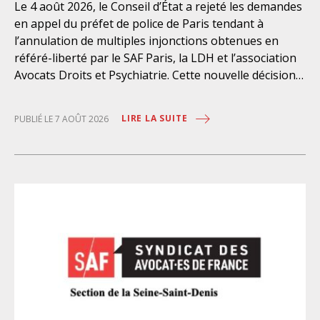
Le 4 août 2026, le Conseil d’État a rejeté les demandes
en appel du préfet de police de Paris tendant à
l’annulation de multiples injonctions obtenues en
référé-liberté par le SAF Paris, la LDH et l’association
Avocats Droits et Psychiatrie. Cette nouvelle décision
confirme l’urgence à rendre effectifs les droits des
personnes retenues à l’infirmerie psychiatrique de la
LIRE LA SUITE
PUBLIÉ LE 7 AOÛT 2026
préfecture de police de Paris. Près d’ici mais loin des
regards, se perpétuent depuis des années une
somme d’atteintes aux droits fondamentaux des
personnes placées sans consentement à l’infirmerie
psychiatrique de la préfecture de police (IPPP). Si
plusieurs autorités de contrôle ont appelé à sa
nécessaire réforme, une récente visite du CGLPL a mis
en évidence des violations graves des droits les plus
élémentaires. Saisi par le SAF Paris et la LDH, avec
l’intervention volontaire de l’association Avocats
Droits et Psychiatrie, le tribunal administratif de Paris
a, le 13 juillet 2026, constaté l’illégalité des pratiques