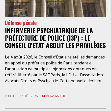
Défense pénale
INFIRMERIE PSYCHIATRIQUE DE LA
PRÉFECTURE DE POLICE (I3P) : LE
CONSEIL D’ETAT ABOLIT LES PRIVILÈGES
Le 4 août 2026, le Conseil d’État a rejeté les demandes
en appel du préfet de police de Paris tendant à
l’annulation de multiples injonctions obtenues en
référé-liberté par le SAF Paris, la LDH et l’association
Avocats Droits et Psychiatrie. Cette nouvelle décision
confirme l’urgence à rendre effectifs les droits des
personnes retenues à l’infirmerie psychiatrique de la
LIRE LA SUITE
PUBLIÉ LE 7 AOÛT 2026
préfecture de police de Paris. Près d’ici mais loin des
regards, se perpétuent depuis des années une
somme d’atteintes aux droits fondamentaux des