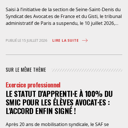
Saisi à l’initiative de la section de Seine-Saint-Denis du
Syndicat des Avocat.es de France et du Gisti, le tribunal
administratif de Paris a suspendu, le 10 juillet 2026,
l’exécution du marché public visant à la « mise en
œuvre de prestations d’information et d’assistance
LIRE LA SUITE
PUBLIÉ LE 15 JUILLET 2026
juridique des étrangers maintenus dans les locaux de
rétention administrative (LRA) d’Ile-de-France »,
attribué à un cabinet d’avocats parisien, dont les
modalités d’exécution portent une atteinte grave aux
SUR LE MÊME THÈME
droits fondamentaux des personnes retenues et
contreviennent de manière flagrante aux règles
Exercice professionnel
déontologiques régissant la profession d’avocat. Ainsi,
LE STATUT D’APPRENTI·E À 100% DU
l’assistance dont bénéficient les personnes retenues,
limitée à trois heures de permanence téléphonique
SMIC POUR LES ÉLÈVES AVOCAT·ES :
quotidienne sauf le dimanche (la présence de l’avocat
L'ACCORD ENFIN SIGNÉ !
dans les locaux n’étant prévue qu’à titre exceptionnel),
vise uniquement à « expliciter la procédure dont fait
Après 20 ans de mobilisation syndicale, le SAF se
l’objet le retenu ainsi que les droits qui découlent de