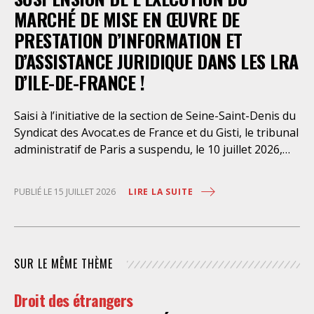
dont l’infirmerie psychiatrique de la préfecture de
MARCHÉ DE MISE EN ŒUVRE DE
police a depuis trop longtemps
PRESTATION D’INFORMATION ET
D’ASSISTANCE JURIDIQUE DANS LES LRA
D’ILE-DE-FRANCE !
Saisi à l’initiative de la section de Seine-Saint-Denis du
Syndicat des Avocat.es de France et du Gisti, le tribunal
administratif de Paris a suspendu, le 10 juillet 2026,
l’exécution du marché public visant à la « mise en
œuvre de prestations d’information et d’assistance
LIRE LA SUITE
PUBLIÉ LE 15 JUILLET 2026
juridique des étrangers maintenus dans les locaux de
rétention administrative (LRA) d’Ile-de-France »,
attribué à un cabinet d’avocats parisien, dont les
modalités d’exécution portent une atteinte grave aux
SUR LE MÊME THÈME
droits fondamentaux des personnes retenues et
contreviennent de manière flagrante aux règles
Droit des étrangers
déontologiques régissant la profession d’avocat. Ainsi,