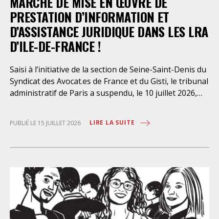
MARCHÉ DE MISE EN ŒUVRE DE
PRESTATION D’INFORMATION ET
D’ASSISTANCE JURIDIQUE DANS LES LRA
D’ILE-DE-FRANCE !
Saisi à l’initiative de la section de Seine-Saint-Denis du
Syndicat des Avocat.es de France et du Gisti, le tribunal
administratif de Paris a suspendu, le 10 juillet 2026,
l’exécution du marché public visant à la « mise en
œuvre de prestations d’information et d’assistance
LIRE LA SUITE
PUBLIÉ LE 15 JUILLET 2026
juridique des étrangers maintenus dans les locaux de
rétention administrative (LRA) d’Ile-de-France »,
attribué à un cabinet d’avocats parisien, dont les
modalités d’exécution portent une atteinte grave aux
droits fondamentaux des personnes retenues et
contreviennent de manière flagrante aux règles
déontologiques régissant la profession d’avocat. Ainsi,
l’assistance dont bénéficient les personnes retenues,