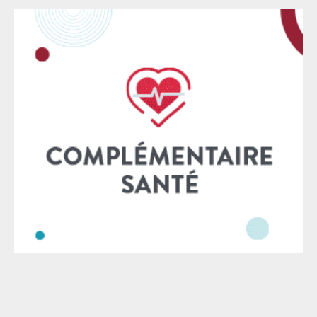
caractère public de la justice. Dans un contexte
de garantie des libertés est un facteur de déséquilibre.
marqué par des années de sous-investissement
Ce pouvoir nourrit les soupçons de favoritisme, et
chronique, les orientations proposées par le
affaiblit mécaniquement la légitimité de l’institution.
gouvernement choquent. La réduction des garanties
En pratique, les nominations sont souvent des choix
procédurales, la marginalisation du rôle des juges et
politiques, au
des audiences — notamment au détriment des jurys
populaires — ainsi que la remise en cause de
principes fondamentaux, tels que la protection des
données génétiques, constituent autant d’atteintes
graves à l’équilibre de notre système judiciaire. Cette
logique qui sous-tend le projet gouvernemental, déjà
l’œuvre dans plusieurs matières, et sera, à n’en pas
douter, progressivement étendue encore à d’autres :
pourquoi s’embarrasser d’une audience quand une
simili-négociation à la va-vite permet de mettre fin à
un litige ? A moyen terme, cette logique de gestion
managériale de la