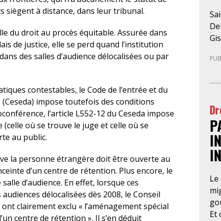
ts siègent à distance, dans leur tribunal.
Sai
Den
lle du droit au procès équitable. Assurée dans
Gis
is de justice, elle se perd quand l’institution
sus
ans des salles d’audience délocalisées ou par
PUB
mar
pre
ju
atiques contestables, le Code de l’entrée et du
loc
le (Ceseda) impose toutefois des conditions
Dr
de-
oconférence, l’article L552-12 du Ceseda impose
P
par
(celle où se trouve le juge et celle où se
un
I
te au public.
de
I
ma
ouve la personne étrangère doit être ouverte au
rég
nceinte d’un centre de rétention. Plus encore, le
Le 
l’a
 salle d’audience. En effet, lorsque ces
mig
re
s audiences délocalisées dès 2008, le Conseil
gou
té
n ont clairement exclu « l’aménagement spécial
Et 
pré
’un centre de rétention ». Il s’en déduit