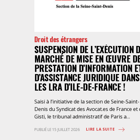
Droit des étrangers
SUSPENSION DE L’EXÉCUTION 
MARCHÉ DE MISE EN ŒUVRE D
PRESTATION D’INFORMATION E
D’ASSISTANCE JURIDIQUE DANS
LES LRA D’ILE-DE-FRANCE !
Saisi à l’initiative de la section de Seine-Saint-
Denis du Syndicat des Avocat.es de France et
Gisti, le tribunal administratif de Paris a
suspendu, le 10 juillet 2026, l’exécution du
LIRE LA SUITE
PUBLIÉ LE 15 JUILLET 2026
marché public visant à la « mise en œuvre de
prestations d’information et d’assistance