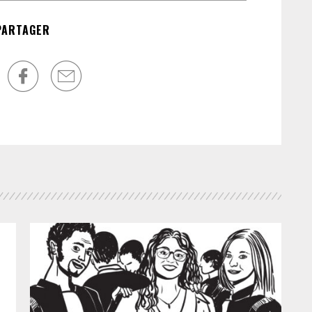
dev
PARTAGER
pr
le 