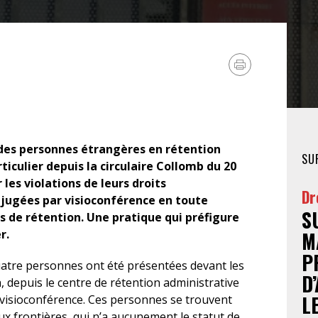
FÉMINISTE
HOSPITALISATION
SANS CONSENTEMENT
des personnes étrangères en rétention
SU
culier depuis la circulaire Collomb du 20
les violations de leurs droits
Dr
jugées par visioconférence en toute
S
 de rétention. Une pratique qui préfigure
r.
M
P
quatre personnes ont été présentées devant les
D
, depuis le centre de rétention administrative
L
 visioconférence. Ces personnes se trouvent
ux frontières, qui n’a aucunement le statut de