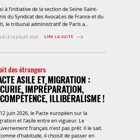
si à l’initiative de la section de Seine-Saint-
is du Syndicat des Avocat.es de France et du
ti, le tribunal administratif de Paris a
pendu, le 10 juillet 2026, l’exécution du
LIRE LA SUITE
LIÉ LE 15 JUILLET 2026
ché public visant à la « mise en œuvre de
stations d’information et d’assistance
ridique des étrangers maintenus dans les
aux de rétention administrative (LRA) d’Ile-
oit des étrangers
France », attribué à un cabinet d’avocats
ACTE ASILE ET MIGRATION :
isien, dont les modalités d’exécution portent
e atteinte grave aux droits fondamentaux
NCURIE, IMPRÉPARATION,
s personnes retenues et contreviennent de
NCOMPÉTENCE, ILLIBÉRALISME !
nière flagrante aux règles déontologiques
issant la profession d’avocat. Ainsi,
12 juin 2026, le Pacte européen sur la
ssistance dont bénéficient les personnes
ration et l’asile entre en vigueur. Le
tenues, limitée à trois heures de permanence
vernement français n’est pas prêt. Il le sait.
léphonique quotidienne sauf le dimanche (la
comme d’habitude, il choisit de passer en
sence de l’avocat dans les locaux n’étant