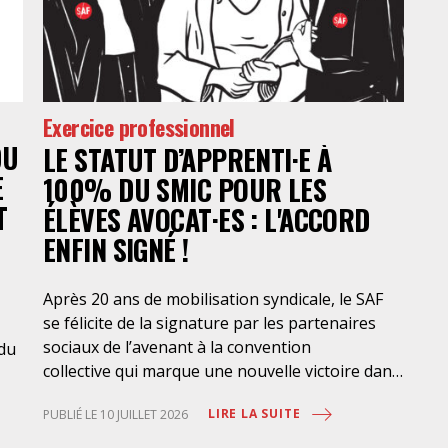
Exercice professionnel
DU
LE STATUT D’APPRENTI·E À
E
100% DU SMIC POUR LES
T
ÉLÈVES AVOCAT·ES : L'ACCORD
ENFIN SIGNÉ !
Après 20 ans de mobilisation syndicale, le SAF
se félicite de la signature par les partenaires
sociaux de l’avenant à la convention
 du
collective qui marque une nouvelle victoire dans
la mise en place de l’apprentissage au bénéfice
LIRE LA SUITE
PUBLIÉ LE 10 JUILLET 2026
des élèves-avocat·es, avec une rémunération à
100% du SMIC et sans discrimination