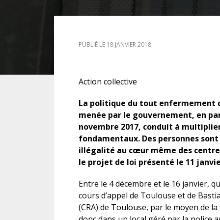
DROIT DES ÉTRANGERS
PUBLIÉ LE 18 JANVIER 2018
DROIT DES MINEURS
DROIT INTERNATIONAL
Action collective
La politique du tout enfermement 
menée par le gouvernement, en parti
novembre 2017, conduit à multiplier 
fondamentaux. Des personnes sont 
illégalité au cœur même des centres
le projet de loi présenté le 11 janvie
Entre le 4 décembre et le 16 janvier, 
cours d’appel de Toulouse et de Bastia
(CRA) de Toulouse, par le moyen de la
donc dans un local géré par la police a