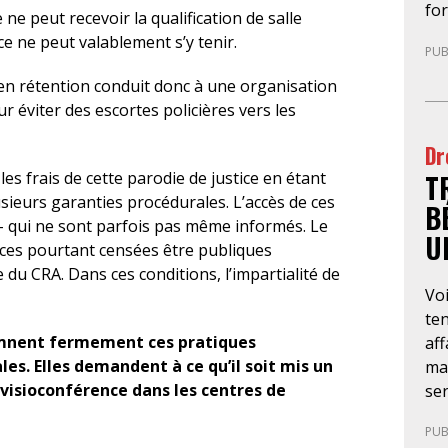
fo
pré
ne peut recevoir la qualification de salle
pa
uni
e ne peut valablement s’y tenir.
PUB
le 
l’o
mig
déc
n rétention conduit donc à une organisation
te
tel
r éviter des escortes policières vers les
app
l’a
Dr
né
qu
T
dr
es frais de cette parodie de justice en étant
rec
rec
usieurs garanties procédurales. L’accès de ces
co
B
et 
ts – qui ne sont parfois pas même informés. Le
co
U
êtr
nces pourtant censées être publiques
inc
ans
e du CRA. Dans ces conditions, l’impartialité de
ind
Voi
le
avo
ten
dém
d’i
amnent fermement ces pratiques
aff
fa
es. Elles demandent à ce qu’il soit mis un
mar
ant
visioconférence dans les centres de
ser
go
obl
pr
PUB
(O
dép