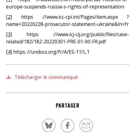
europe-suspends-russia-s-rights-of-representation
[2]
https ://www.icc-cpi.int/Pages/item.aspx ?
name=20220228-prosecutor-statement-ukraine&ln=fr
[3]
https ://www.icj-cij.org/public/files/case-
related/182/182-20220301-PRE-01-00-FR.pdf
[4]
https ://undocs.org/fr/A/ES-11/L.1
Télécharger le communiqué
PARTAGER