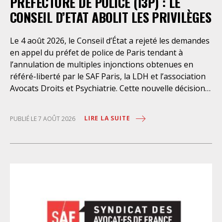
PRÉFECTURE DE POLICE (I3P) : LE
CONSEIL D’ETAT ABOLIT LES PRIVILÈGES
Le 4 août 2026, le Conseil d’État a rejeté les demandes
en appel du préfet de police de Paris tendant à
l’annulation de multiples injonctions obtenues en
référé-liberté par le SAF Paris, la LDH et l’association
Avocats Droits et Psychiatrie. Cette nouvelle décision
confirme l’urgence à rendre effectifs les droits des
personnes retenues à l’infirmerie psychiatrique de la
LIRE LA SUITE
PUBLIÉ LE 7 AOÛT 2026
préfecture de police de Paris. Près d’ici mais loin des
regards, se perpétuent depuis des années une
somme d’atteintes aux droits fondamentaux des
personnes placées sans consentement à l’infirmerie
psychiatrique de la préfecture de police (IPPP). Si
plusieurs autorités de contrôle ont appelé à sa
nécessaire réforme, une récente visite du CGLPL a mis
en évidence des violations graves des droits les plus
élémentaires. Saisi par le SAF Paris et la LDH, avec