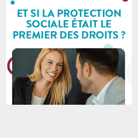
provocation au terrorisme et de l’apologie du
terrorisme, alors même que ces délits ont déjà montré
une extensivité inquiétante. Cette infraction peut se
trouver caractériser même en l’absence de
démonstration d’une intention de l’auteur à
provoquer un acte terroriste ou de sa connaissance
d’un risque réel et actuel de passage à l’acte, pourtant
en principe requise par les normes européennes et
internationales. Dernièrement, le délit d’apologie du
terrorisme a ainsi été utilisé pour justifier des
convocations devant la police judiciaire et participé à
une police de la parole politique au soutien du droit à
l’autodétermination des peuples qui paraît d’un autre
temps. La proposition de loi va encore plus loin en ce
sens. Elle prévoit de
Le SAF - © 2026 - Mise à jour : 2026 - Tous droits réservés -
Mentions légales