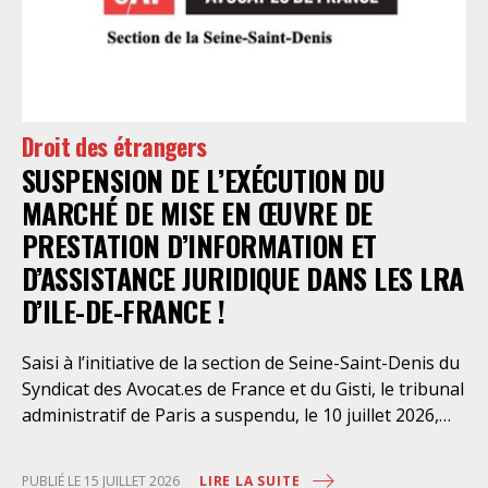
l’intervention volontaire de l’association Avocats
Droits et Psychiatrie, le tribunal administratif de Paris
a, le 13 juillet 2026, constaté l’illégalité des pratiques
préfectorales et ordonné une série d’injonctions à
mettre en œuvre sans délai. Le préfet de police de
Droit des étrangers
Paris en avait interjeté appel. Par ordonnance du 4
SUSPENSION DE L’EXÉCUTION DU
août dernier, le Conseil d’Etat a aboli les privilèges
dont l’infirmerie psychiatrique de la préfecture de
MARCHÉ DE MISE EN ŒUVRE DE
police a depuis trop longtemps
PRESTATION D’INFORMATION ET
D’ASSISTANCE JURIDIQUE DANS LES LRA
D’ILE-DE-FRANCE !
Saisi à l’initiative de la section de Seine-Saint-Denis du
Syndicat des Avocat.es de France et du Gisti, le tribunal
administratif de Paris a suspendu, le 10 juillet 2026,
l’exécution du marché public visant à la « mise en
œuvre de prestations d’information et d’assistance
LIRE LA SUITE
PUBLIÉ LE 15 JUILLET 2026