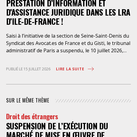
PRESTATION D’INFORMATION ET
D’ASSISTANCE JURIDIQUE DANS LES LRA
D’ILE-DE-FRANCE !
Saisi à l’initiative de la section de Seine-Saint-Denis du
Syndicat des Avocat.es de France et du Gisti, le tribunal
administratif de Paris a suspendu, le 10 juillet 2026,
l’exécution du marché public visant à la « mise en
œuvre de prestations d’information et d’assistance
LIRE LA SUITE
PUBLIÉ LE 15 JUILLET 2026
juridique des étrangers maintenus dans les locaux de
rétention administrative (LRA) d’Ile-de-France »,
attribué à un cabinet d’avocats parisien, dont les
modalités d’exécution portent une atteinte grave aux
SUR LE MÊME THÈME
droits fondamentaux des personnes retenues et
contreviennent de manière flagrante aux règles
Droit des étrangers
déontologiques régissant la profession d’avocat. Ainsi,
SUSPENSION DE L’EXÉCUTION DU
l’assistance dont bénéficient les personnes retenues,
limitée à trois heures de permanence téléphonique
MARCHÉ DE MISE EN ŒUVRE DE