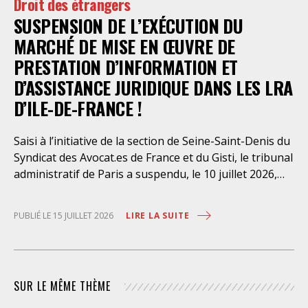
Droit des étrangers
Paris en avait interjeté appel. Par ordonnance du 4
SUSPENSION DE L’EXÉCUTION DU
août dernier, le Conseil d’Etat a aboli les privilèges
dont l’infirmerie psychiatrique de la préfecture de
MARCHÉ DE MISE EN ŒUVRE DE
police a depuis trop longtemps
PRESTATION D’INFORMATION ET
D’ASSISTANCE JURIDIQUE DANS LES LRA
D’ILE-DE-FRANCE !
Saisi à l’initiative de la section de Seine-Saint-Denis du
Syndicat des Avocat.es de France et du Gisti, le tribunal
administratif de Paris a suspendu, le 10 juillet 2026,
l’exécution du marché public visant à la « mise en
œuvre de prestations d’information et d’assistance
LIRE LA SUITE
PUBLIÉ LE 15 JUILLET 2026
juridique des étrangers maintenus dans les locaux de
rétention administrative (LRA) d’Ile-de-France »,
attribué à un cabinet d’avocats parisien, dont les
modalités d’exécution portent une atteinte grave aux
SUR LE MÊME THÈME
droits fondamentaux des personnes retenues et
contreviennent de manière flagrante aux règles