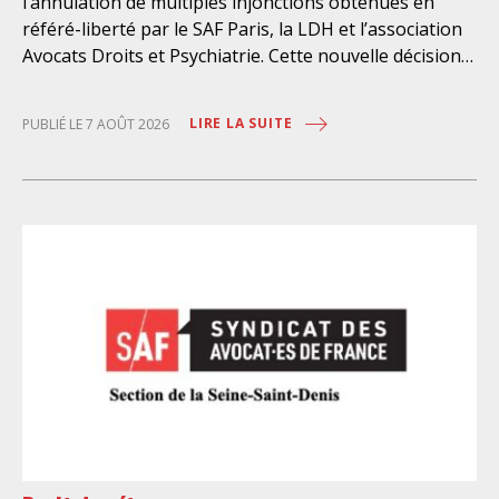
l’annulation de multiples injonctions obtenues en
référé-liberté par le SAF Paris, la LDH et l’association
Avocats Droits et Psychiatrie. Cette nouvelle décision
confirme l’urgence à rendre effectifs les droits des
personnes retenues à l’infirmerie psychiatrique de la
LIRE LA SUITE
PUBLIÉ LE 7 AOÛT 2026
préfecture de police de Paris. Près d’ici mais loin des
regards, se perpétuent depuis des années une
somme d’atteintes aux droits fondamentaux des
personnes placées sans consentement à l’infirmerie
psychiatrique de la préfecture de police (IPPP). Si
plusieurs autorités de contrôle ont appelé à sa
nécessaire réforme, une récente visite du CGLPL a mis
en évidence des violations graves des droits les plus
élémentaires. Saisi par le SAF Paris et la LDH, avec
l’intervention volontaire de l’association Avocats
Droits et Psychiatrie, le tribunal administratif de Paris
a, le 13 juillet 2026, constaté l’illégalité des pratiques
préfectorales et ordonné une série d’injonctions à
mettre en œuvre sans délai. Le préfet de police de