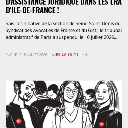
D’ASSISTANCE JURIDIQUE DANS LES LRA
D’ILE-DE-FRANCE !
Saisi à l’initiative de la section de Seine-Saint-Denis du
Syndicat des Avocat.es de France et du Gisti, le tribunal
administratif de Paris a suspendu, le 10 juillet 2026,
l’exécution du marché public visant à la « mise en
œuvre de prestations d’information et d’assistance
LIRE LA SUITE
PUBLIÉ LE 15 JUILLET 2026
juridique des étrangers maintenus dans les locaux de
rétention administrative (LRA) d’Ile-de-France »,
attribué à un cabinet d’avocats parisien, dont les
modalités d’exécution portent une atteinte grave aux
droits fondamentaux des personnes retenues et
contreviennent de manière flagrante aux règles
déontologiques régissant la profession d’avocat. Ainsi,
l’assistance dont bénéficient les personnes retenues,
limitée à trois heures de permanence téléphonique
quotidienne sauf le dimanche (la présence de l’avocat
dans les locaux n’étant prévue qu’à titre exceptionnel),