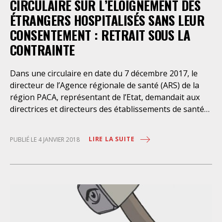
CIRCULAIRE SUR L’ÉLOIGNEMENT DES
étrangères ont accès, il a
ÉTRANGERS HOSPITALISÉS SANS LEUR
CONSENTEMENT : RETRAIT SOUS LA
CONTRAINTE
Dans une circulaire en date du 7 décembre 2017, le
directeur de l’Agence régionale de santé (ARS) de la
région PACA, représentant de l’Etat, demandait aux
directrices et directeurs des établissements de santé
mentale d’assurer la notification des obligations de
quitter le territoire français (OQTF) aux étrangers
LIRE LA SUITE
PUBLIÉ LE 4 JANVIER 2018
hospitalisés sans leur consentement. Les étrangers
hospitalisés d’office par le représentant de l’Etat et
considérés en situation irrégulière devaient se voir
notifier, au moment de leur sortie d’hospitalisation,
leur OQTF directement par l’établissement hospitalier.
Si l’étranger refusait de signer, il appartenait aux
cadres de santé de constater ce refus. Par ces