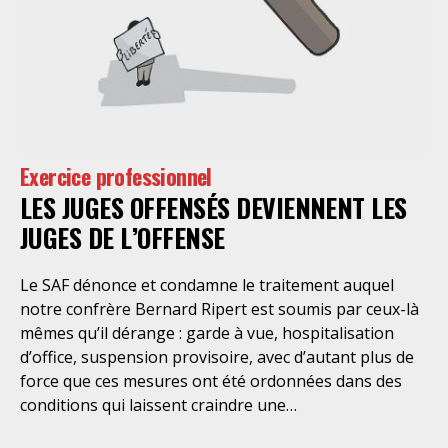
instructions dénoncées à juste titre par les syndicats
des praticiens psychiatres, l’Etat intimait l’ordre aux
soignants prenant en charge les malades de devenir
des agents préfectoraux, afin d’assurer les missions
de ministère de l’Intérieur et de mettre en œuvre la
politique du gouvernement en matière de gestion des
flux migratoires. Les agents hospitaliers, dont la seule
Exercice professionnel
mission est le soin, ne sauraient être utilisés en ce
LES JUGES OFFENSÉS DEVIENNENT LES
sens par le gouvernement ! En outre, les personnes
en sortie d’hospitalisation sont en situation de
JUGES DE L’OFFENSE
fragilité physique et mentale, d’autant que la fin d’une
hospitalisation psychiatrique complète s’accompagne,
Le SAF dénonce et condamne le traitement auquel
dans la plupart des cas, d’un protocole de
notre confrère Bernard Ripert est soumis par ceux-là
mêmes qu’il dérange : garde à vue, hospitalisation
d’office, suspension provisoire, avec d’autant plus de
force que ces mesures ont été ordonnées dans des
conditions qui laissent craindre une
instrumentalisation de celles-ci. Au-delà de la