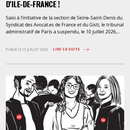
D’ILE-DE-FRANCE !
Saisi à l’initiative de la section de Seine-Saint-Denis du
Syndicat des Avocat.es de France et du Gisti, le tribunal
administratif de Paris a suspendu, le 10 juillet 2026,
l’exécution du marché public visant à la « mise en
œuvre de prestations d’information et d’assistance
LIRE LA SUITE
PUBLIÉ LE 15 JUILLET 2026
juridique des étrangers maintenus dans les locaux de
rétention administrative (LRA) d’Ile-de-France »,
attribué à un cabinet d’avocats parisien, dont les
modalités d’exécution portent une atteinte grave aux
droits fondamentaux des personnes retenues et
contreviennent de manière flagrante aux règles
déontologiques régissant la profession d’avocat. Ainsi,
l’assistance dont bénéficient les personnes retenues,
limitée à trois heures de permanence téléphonique
quotidienne sauf le dimanche (la présence de l’avocat
dans les locaux n’étant prévue qu’à titre exceptionnel),
vise uniquement à « expliciter la procédure dont fait